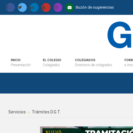
Buzón de sugerencias
INICIO
EL COLEGIO
COLEGIADOS
FORM
Presentación
Colegiados...
Directorio de colegiados
e Ins
Servicios
Trámites D.G.T.