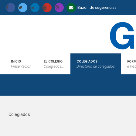
Buzón de sugerencias
INICIO
EL COLEGIO
COLEGIADOS
FORM
Presentación
Colegiados...
Directorio de colegiados
e Ins
Colegiados