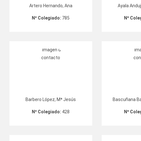
Artero Hernando, Ana
Ayala Anduj
Nº Colegiado:
785
Nº Cole
Barbero López, Mª Jesús
Bascuñana Bar
Nº Colegiado:
428
Nº Cole