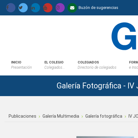
Buzón de sugerencias
INICIO
EL COLEGIO
COLEGIADOS
FORM
Presentación
Colegiados...
Directorio de colegiados
e Ins
Galería Fotográfica 
Publicaciones
Galería Multimedia
Galería fotográfica
IV J