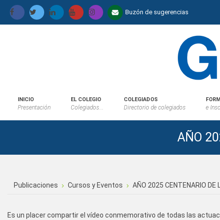
Buzón de sugerencias
INICIO
EL COLEGIO
COLEGIADOS
FORM
Presentación
Colegiados...
Directorio de colegiados
e Ins
AÑO 20
Publicaciones
Cursos y Eventos
AÑO 2025 CENTENARIO DE 
Es un placer compartir el vídeo conmemorativo de todas las actuac