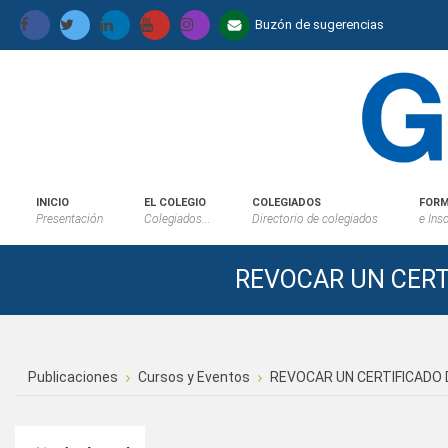
Buzón de sugerencias
INICIO
EL COLEGIO
COLEGIADOS
FORM
Presentación
Colegiados...
Directorio de colegiados
e Ins
REVOCAR UN CERT
Publicaciones
Cursos y Eventos
REVOCAR UN CERTIFICADO 