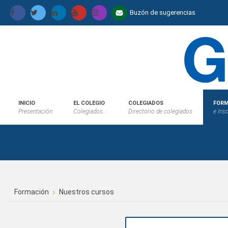
Buzón de sugerencias
INICIO
EL COLEGIO
COLEGIADOS
FORM
Presentación
Colegiados...
Directorio de colegiados
e Ins
Formación
Nuestros cursos