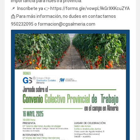
importancia para nuestra provincia.
📌 Inscríbete ya 👉
https://forms.gle/vowpL9kGrXKKcuZYA
📩 Para más información, no dudes en contactarnos
950232095 o
formacion@cgsalmeria.com