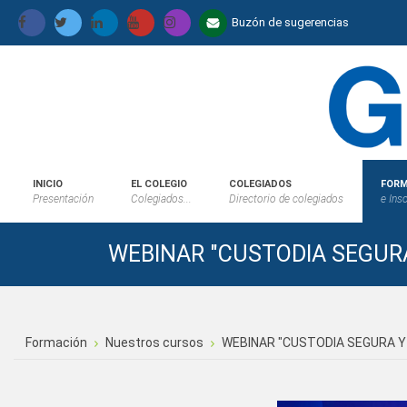
Buzón de sugerencias
INICIO
EL COLEGIO
COLEGIADOS
FORM
Presentación
Colegiados...
Directorio de colegiados
e Ins
WEBINAR "CUSTODIA SEGURA
Formación
Nuestros cursos
WEBINAR "CUSTODIA SEGURA Y 