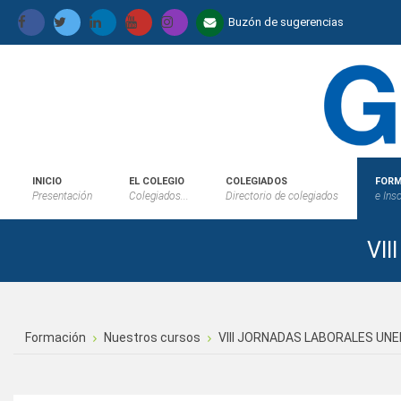
Buzón de sugerencias
INICIO
EL COLEGIO
COLEGIADOS
FORM
Presentación
Colegiados...
Directorio de colegiados
e Ins
VI
Formación
Nuestros cursos
VIII JORNADAS LABORALES UNE