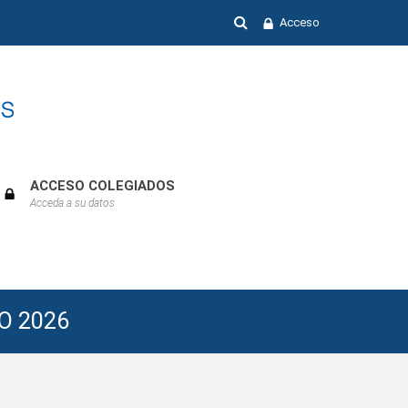
Acceso
ACCESO COLEGIADOS
Acceda a su datos
Previous
Next
Month
Month
O 2026