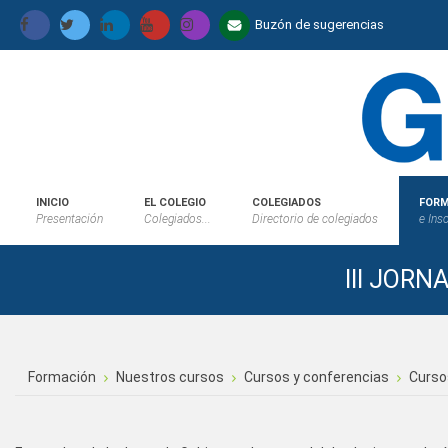
Buzón de sugerencias
INICIO
EL COLEGIO
COLEGIADOS
FORM
Presentación
Colegiados...
Directorio de colegiados
e Ins
III JOR
Formación
Nuestros cursos
Cursos y conferencias
Curso