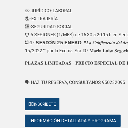
⚖️-JURÍDICO-LABORAL
🌎-EXTRAJERÍA
🆘-SEGURIDAD SOCIAL
⏰ 6 SESIONES (1/MES) de 16:30 a 20:15 h en Sede 
💥𝟭º 𝗦𝗘𝗦𝗜𝗢́𝗡 𝟮𝟱 𝗘𝗡𝗘𝗥𝗢: ❞𝑳𝒂 𝑪𝒂𝒍𝒊𝒇𝒊𝒄𝒂𝒄𝒊𝒐́𝒏 𝒅𝒆𝒍 𝒅𝒆𝒔𝒑𝒊𝒅𝒐 
15/2022.❞ por la Excma. Sra. 𝐃ª 𝐌𝐚𝐫𝐢́𝐚 𝐋𝐮𝐢𝐬𝐚 𝐒𝐞𝐠𝐨𝐯𝐢𝐚𝐧𝐨 𝐀𝐬𝐭
𝐏𝐋𝐀𝐙𝐀𝐒 𝐋𝐈𝐌𝐈𝐓𝐀𝐃𝐀𝐒 - 𝐏𝐑𝐄𝐂𝐈𝐎 𝐄𝐒𝐏𝐄𝐂𝐈𝐀𝐋 𝐃𝐄
🗣️ HAZ TU RESERVA, CONSÚLTANOS 950232095
👉🏻
INSCRÍBETE
INFORMACIÓN DETALLADA Y PROGRAMA