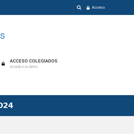
Acceso
ACCESO COLEGIADOS
Acceda a su datos
Previous
Next
Month
Month
𝟬𝟮𝟰