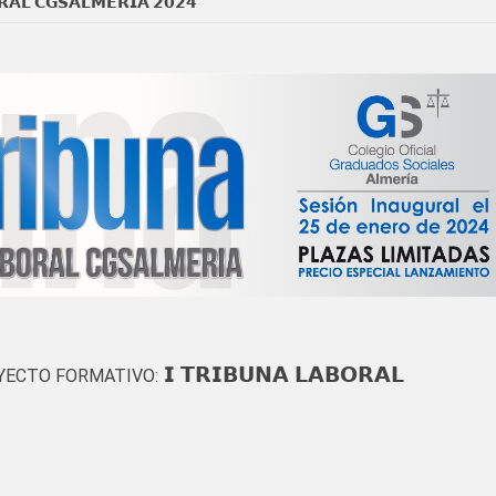
𝗥𝗔𝗟 𝗖𝗚𝗦𝗔𝗟𝗠𝗘𝗥𝗜𝗔 𝟮𝟬𝟮𝟰
𝗜 𝗧𝗥𝗜𝗕𝗨𝗡𝗔 𝗟𝗔𝗕𝗢𝗥𝗔𝗟
YECTO FORMATIVO: