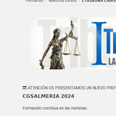
Formación
Nuestros cursos
𝗜 𝗧𝗥𝗜𝗕𝗨𝗡𝗔 𝗟𝗔𝗕
🔜 ATENCIÓN OS PRESENTAMOS UN NUEVO PRO
𝗖𝗚𝗦𝗔𝗟𝗠𝗘𝗥𝗜𝗔 𝟮𝟬𝟮𝟰
Formación contínua en las materias: