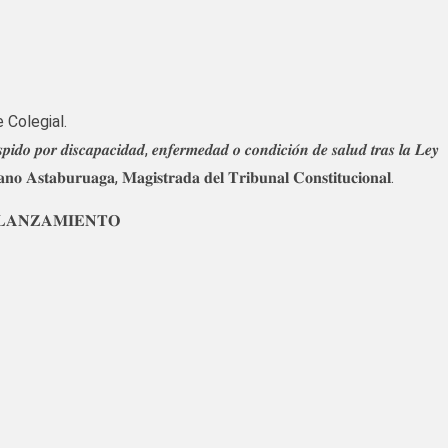
Colegial.
𝒐𝒓 𝒅𝒊𝒔𝒄𝒂𝒑𝒂𝒄𝒊𝒅𝒂𝒅, 𝒆𝒏𝒇𝒆𝒓𝒎𝒆𝒅𝒂𝒅 𝒐 𝒄𝒐𝒏𝒅𝒊𝒄𝒊𝒐́𝒏 𝒅𝒆 𝒔𝒂𝒍𝒖𝒅 𝒕𝒓𝒂𝒔 𝒍𝒂 𝑳𝒆𝒚
𝐛𝐮𝐫𝐮𝐚𝐠𝐚, 𝐌𝐚𝐠𝐢𝐬𝐭𝐫𝐚𝐝𝐚 𝐝𝐞𝐥 𝐓𝐫𝐢𝐛𝐮𝐧𝐚𝐥 𝐂𝐨𝐧𝐬𝐭𝐢𝐭𝐮𝐜𝐢𝐨𝐧𝐚𝐥.
 𝐋𝐀𝐍𝐙𝐀𝐌𝐈𝐄𝐍𝐓𝐎