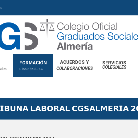
as
ACUERDOS Y
FORMACIÓN
SERVICIOS
COLEGIALES
COLABORACIONES
iados
e Inscripciones
𝗜𝗕𝗨𝗡𝗔 𝗟𝗔𝗕𝗢𝗥𝗔𝗟 𝗖𝗚𝗦𝗔𝗟𝗠𝗘𝗥𝗜𝗔 